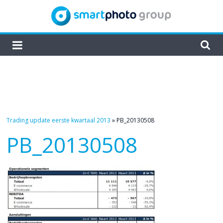
Skip
to
content
smartphoto
group
Trading update eerste kwartaal 2013
»
PB_20130508
PB_20130508