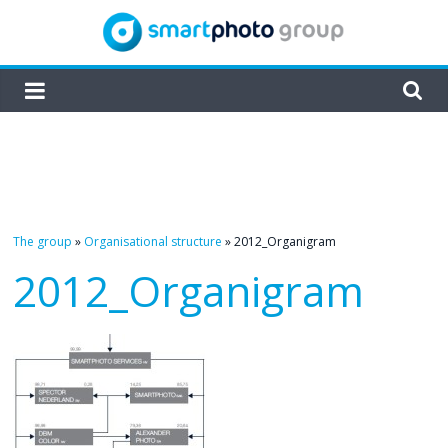
Skip
to
content
smartphoto
group
The group
»
Organisational structure
»
2012_Organigram
2012_Organigram