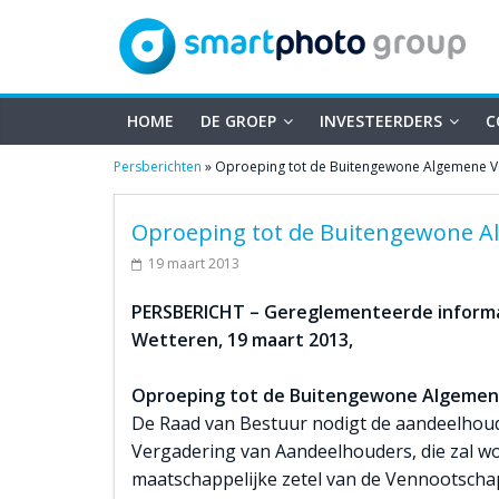
smartphoto
Skip
to
content
group
HOME
DE GROEP
INVESTEERDERS
C
Persberichten
»
Oproeping tot de Buitengewone Algemene V
Oproeping tot de Buitengewone A
19 maart 2013
PERSBERICHT – Gereglementeerde informa
Wetteren, 19 maart 2013,
Oproeping tot de Buitengewone Algemen
De Raad van Bestuur nodigt de aandeelhou
Vergadering van Aandeelhouders, die zal w
maatschappelijke zetel van de Vennootscha