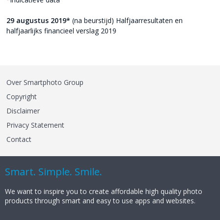
29 augustus 2019*
(na beurstijd) Halfjaarresultaten en
halfjaarlijks financieel verslag 2019
Over Smartphoto Group
Copyright
Disclaimer
Privacy Statement
Contact
Smart. Simple. Smile.
We want to inspire you to create affordable high quality photo
products through smart and easy to use apps and websites.