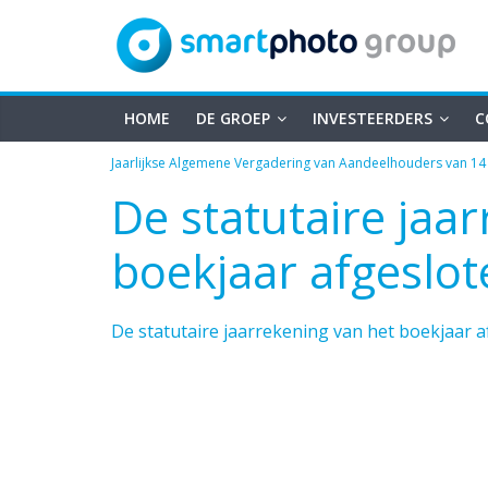
smartphoto
Skip
to
content
group
HOME
DE GROEP
INVESTEERDERS
C
Jaarlijkse Algemene Vergadering van Aandeelhouders van 14
De statutaire jaa
boekjaar afgeslot
De statutaire jaarrekening van het boekjaar a