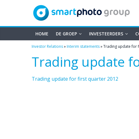
smartphoto
Skip
to
content
group
HOME
DE GROEP
INVESTEERDERS
C
Investor Relations
»
Interim statements
»
Trading update for f
Trading update fo
Trading update for first quarter 2012