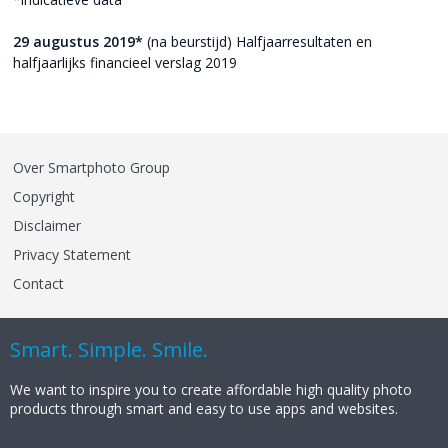
29 augustus 2019*
(na beurstijd) Halfjaarresultaten en
halfjaarlijks financieel verslag 2019
Over Smartphoto Group
Copyright
Disclaimer
Privacy Statement
Contact
Smart. Simple. Smile.
We want to inspire you to create affordable high quality photo
products through smart and easy to use apps and websites.