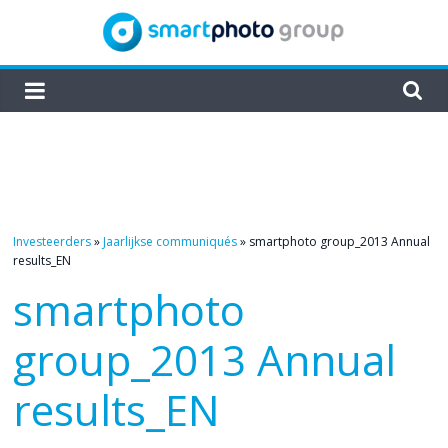
Skip
to
content
smartphoto
group
Investeerders
»
Jaarlijkse communiqués
»
smartphoto group_2013 Annual
results_EN
smartphoto
group_2013 Annual
results_EN