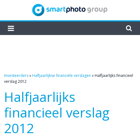
Skip
to
content
smartphoto
group
Investeerders
»
Halfjaarlijkse financiële verslagen
»
Halfjaarlijks financieel
verslag 2012
Halfjaarlijks
financieel verslag
2012