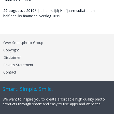
29 augustus 2019*
(na beurstijd) Halfjaarresultaten en
halfjaarlijks financieel verslag 2019
Over Smartphoto Group
Copyright
Disclaimer
Privacy Statement
Contact
Smart. Simple. Smile.
We want to inspire you to create affordable high quality photo
products through smart and easy to use apps and websites.