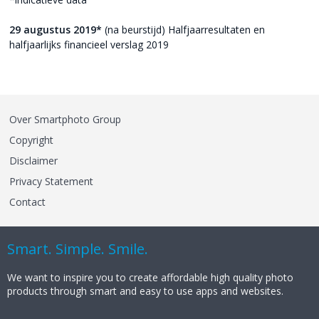
29 augustus 2019*
(na beurstijd) Halfjaarresultaten en
halfjaarlijks financieel verslag 2019
Over Smartphoto Group
Copyright
Disclaimer
Privacy Statement
Contact
Smart. Simple. Smile.
We want to inspire you to create affordable high quality photo
products through smart and easy to use apps and websites.