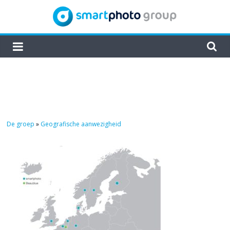
Skip
to
content
smartphoto
group
De groep
»
Geografische aanwezigheid